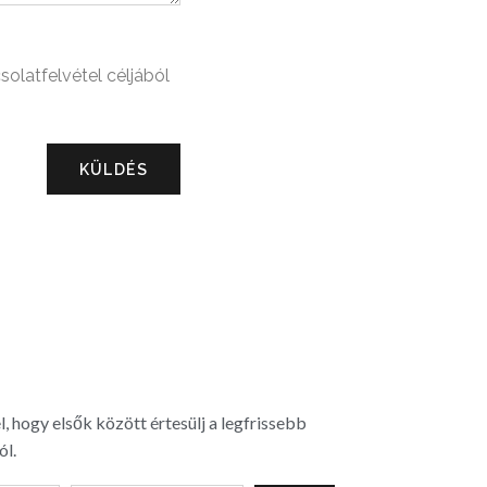
solatfelvétel céljából
KÜLDÉS
l, hogy elsők között értesülj a legfrissebb
ól.