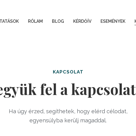
TATÁSOK
RÓLAM
BLOG
KÉRDŐÍV
ESEMÉNYEK
KAPCSOLAT
együk fel a kapcsolat
Ha úgy érzed, segíthetek, hogy elérd célodat,
egyensúlyba kerülj magaddal.