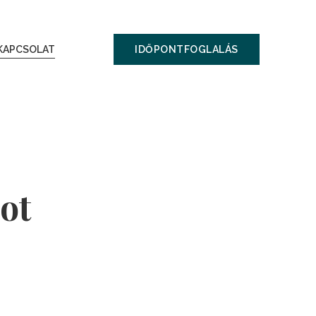
KAPCSOLAT
IDŐPONTFOGLALÁS
ot